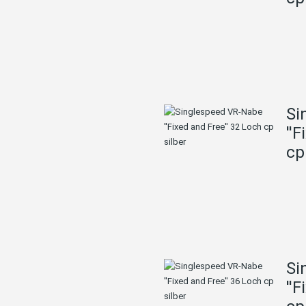
Si
''
cp
Si
''