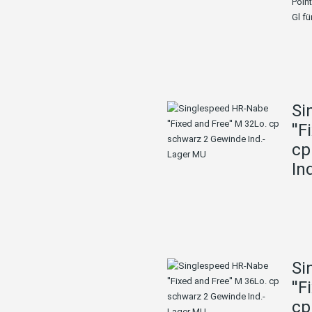
Point
Gl für
Si
''
cp
In
Si
''
cp