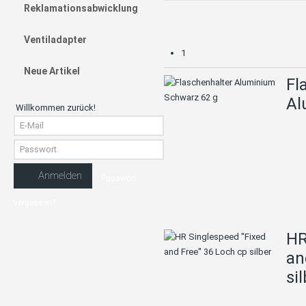
Reklamationsabwicklung
Ventiladapter
1
Neue Artikel
Fl
Al
Willkommen zurück!
Anmelden
Passwort
vergessen?
HR
an
si