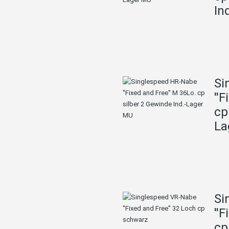
In
Si
''
cp
La
Si
''
cp