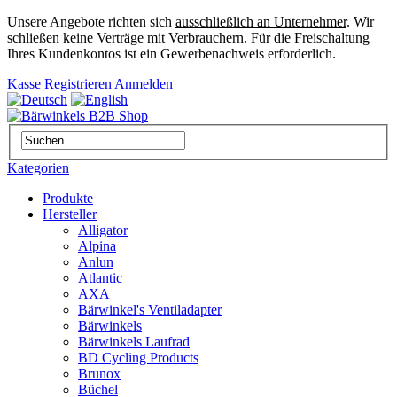
Unsere Angebote richten sich
ausschließlich an Unternehmer
. Wir
schließen keine Verträge mit Verbrauchern. Für die Freischaltung
Ihres Kundenkontos ist ein Gewerbenachweis erforderlich.
Kasse
Registrieren
Anmelden
Kategorien
Produkte
Hersteller
Alligator
Alpina
Anlun
Atlantic
AXA
Bärwinkel's Ventiladapter
Bärwinkels
Bärwinkels Laufrad
BD Cycling Products
Brunox
Büchel