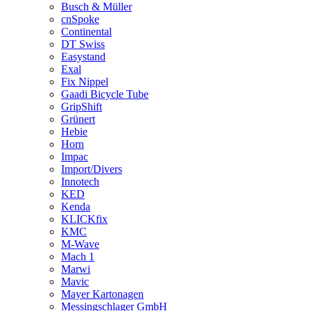
Busch & Müller
cnSpoke
Continental
DT Swiss
Easystand
Exal
Fix Nippel
Gaadi Bicycle Tube
GripShift
Grünert
Hebie
Horn
Impac
Import/Divers
Innotech
KED
Kenda
KLICKfix
KMC
M-Wave
Mach 1
Marwi
Mavic
Mayer Kartonagen
Messingschlager GmbH