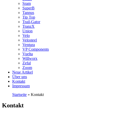
Sram
SuperB
Tannus
Tip Top
Trail-Gator
TranzX
Union
Velo
Velosteel
Ventura
VP Components
Vuelta
Willworx
Zefal
Zoom
Neue Artikel
Über uns
Kontakt
Impressum
Startseite
»
Kontakt
Kontakt