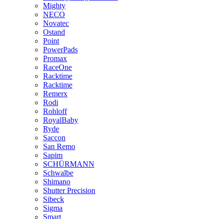
Mighty
NECO
Novatec
Ostand
Point
PowerPads
Promax
RaceOne
Racktime
Racktime
Remerx
Rodi
Rohloff
RoyalBaby
Ryde
Saccon
San Remo
Sapim
SCHÜRMANN
Schwalbe
Shimano
Shutter Precision
Sibeck
Sigma
Smart