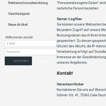
Reklamationsabwicklung
"Personenbezogene Daten" sind all
natürliche Person beziehen.
Ventiladapter
Server-Logfiles
Sie können unsere Webseiten b
Neue Artikel
Bei jedem Zugriff auf unsere We
Nutzungsdaten durch Ihren Inter
Willkommen zurück!
gespeichert. Zu diesen gespeic
Uhrzeit des Abrufs, die IP-Adre
Verarbeitung erfolgt auf Grundl
Interesse an der Gewährleistun
Anmelden
Passwort
unseres Angebotes.
vergessen?
Kontakt
Verantwortlicher
Kontaktieren Sie uns auf Wunsch
Göhner-Str. 41,
75365
Calw
Deut